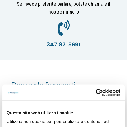
Se invece preferite parlare, potete chiamare il
nostro numero
347.8715691
Domande frequenti
Quali servizi medici offre
Delivery Med Service?
Questo sito web utilizza i cookie
Delivery Med Service offre una vasta gamma di
servizi medici tra cui radiologia, ecografia,
Utilizziamo i cookie per personalizzare contenuti ed