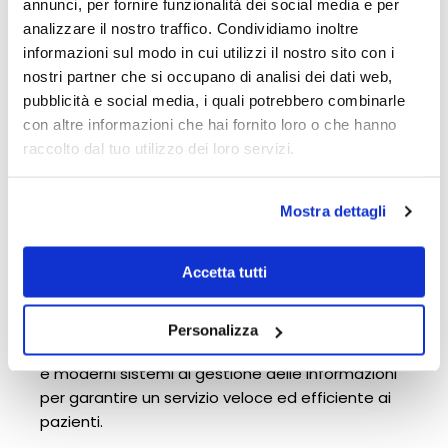
cardiologia e infermieristica.
annunci, per fornire funzionalità dei social media e per
analizzare il nostro traffico. Condividiamo inoltre
informazioni sul modo in cui utilizzi il nostro sito con i
Quali professionisti fanno parte
nostri partner che si occupano di analisi dei dati web,
del team di Delivery Med
pubblicità e social media, i quali potrebbero combinarle
Service?
con altre informazioni che hai fornito loro o che hanno
Il team di Delivery Med Service è composto da
raccolto dal tuo utilizzo dei loro servizi.
medici, tecnici di radiologia, radiologi, ecografisti,
cardiologi e infermieri altamente qualificati.
Mostra dettagli
Accetta tutti
Come si assicura Delivery Med
Service di fornire un servizio
veloce ed efficiente?
Personalizza
Delivery Med Service utilizza tecnologie avanzate
e moderni sistemi di gestione delle informazioni
per garantire un servizio veloce ed efficiente ai
pazienti.