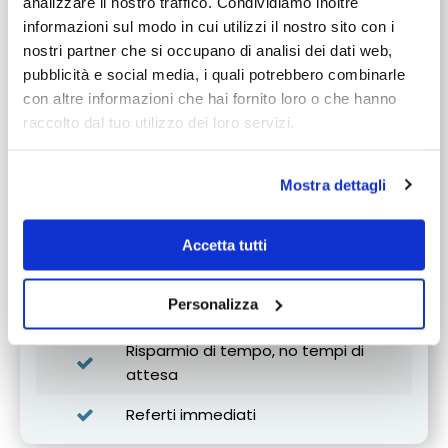
analizzare il nostro traffico. Condividiamo inoltre
Il nostro
servizio agevola le famiglie
, elimina
informazioni sul modo in cui utilizzi il nostro sito con i
preoccupazioni e costi aggiuntivi legati
nostri partner che si occupano di analisi dei dati web,
all'ambulanza o all'assistenza del paziente.
pubblicità e social media, i quali potrebbero combinarle
con altre informazioni che hai fornito loro o che hanno
Inoltre, restare a casa riduce lo stress fisico e
raccolto dal tuo utilizzo dei loro servizi.
mentale legato al trasferimento, e diminuisce il
rischio di contagio tra pazienti.
Mostra dettagli
Minore stress per il paziente
Maggiore sicurezza durante le
Accetta tutti
operazioni
Personalizza
Immagini digitali di alta qualità
Risparmio di tempo, no tempi di
attesa
Referti immediati