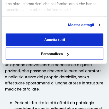
con altre informazioni che hai fornito loro o che hanno
raccolto dal tuo utilizzo dei loro servizi.
A CHI CI RIVOLGIAMO
Mostra dettagli
Il servizio del
Medico a Domicilio
, è rivolto a
persone che, per ragioni di salute o difficoltà
Accetta tutti
Motorie, necessitano di assistenza
sanitaria
comodamente a casa propria
.
Personalizza
I nostri
servizi medici domiciliari
offrono quindi
un'opzione conveniente e accessibile a questi
pazienti, che possono ricevere le cure nel comfort
e nella sicurezza del proprio domicilio, senza
effettuare spostamenti o lunghe attese in strutture
mediche affollate.
Pazienti di tutte le età affetti da patologie
invalidanti o non invalidanti che necessitano di