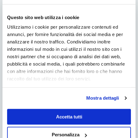
La preparazione è semplice: il giorno dell’esame
conviene evitare caffeina, alcolici ed energy
Questo sito web utilizza i cookie
drink. È consigliabile consumare un pasto serale
Utilizziamo i cookie per personalizzare contenuti ed
leggero e non praticare attività fisica intensa
annunci, per fornire funzionalità dei social media e per
nelle ore precedenti la registrazione. Il medico
analizzare il nostro traffico. Condividiamo inoltre
valuterà caso per caso se sospendere farmaci
informazioni sul modo in cui utilizzi il nostro sito con i
sedativi che potrebbero alterare i risultati. Una
nostri partner che si occupano di analisi dei dati web,
volta applicati i sensori, il paziente può assumere
pubblicità e social media, i quali potrebbero combinarle
la posizione che preferisce nel letto: sono
con altre informazioni che hai fornito loro o che hanno
sufficienti alcune ore di registrazione per
raccolto dal tuo utilizzo dei loro servizi.
ottenere dati significativi.
Mostra dettagli
Polisonnografia
domiciliare: perché
Accetta tutti
sceglierla
Personalizza