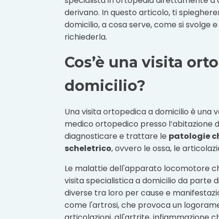
specialista in ortopedia direttamente a c
derivano. In questo articolo, ti spiegher
domicilio, a cosa serve, come si svolge
richiederla.
Cos’è una visita ort
domicilio?
Una visita ortopedica a domicilio è una v
medico ortopedico presso l’abitazione del
diagnosticare e trattare le
patologie c
scheletrico
, ovvero le ossa, le articolazi
Le malattie dell'apparato locomotore c
visita specialistica a domicilio da part
diverse tra loro per cause e manifestazi
come l'artrosi, che provoca un logoramen
articolazioni, all'artrite, infiammazione c