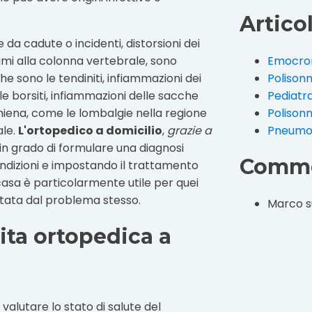
Articol
 da cadute o incidenti, distorsioni dei
umi alla colonna vertebrale, sono
Emocrom
e sono le tendiniti, infiammazioni dei
Polison
le borsiti, infiammazioni delle sacche
Pediatr
schiena, come le lombalgie nella regione
Polison
ale.
L'ortopedico a domicilio
,
grazie a
Pneumol
è in grado di formulare una diagnosi
Comme
ndizioni e impostando il trattamento
 casa è particolarmente utile per quei
mitata dal problema stesso.
Marco
s
ita ortopedica a
valutare lo stato di salute del