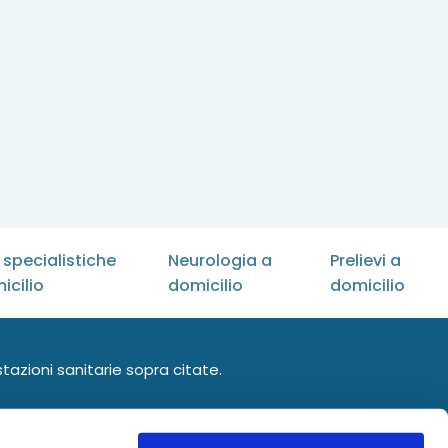
e specialistiche
Neurologia a
Prelievi a
icilio
domicilio
domicilio
stazioni sanitarie sopra citate.