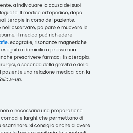
ente, a individuare la causa dei suoi
adeguato. Il medico ortopedico, dopo
uali terapie in corso del paziente,
 nell’osservare, palpare e muovere le
l’esame, il medico può richiedere
afie
, ecografie, risonanze magnetiche
 eseguiti a domicilio o presso una
nche prescrivere farmaci, fisioterapia,
chirurgici, a seconda della gravità e della
al paziente una relazione medica, con la
follow-up.
non è necessaria una preparazione
iti comodi e larghi, che permettano di
a esaminare. Si consiglia anche di avere
ome la tessera sanitaria, le eventuali