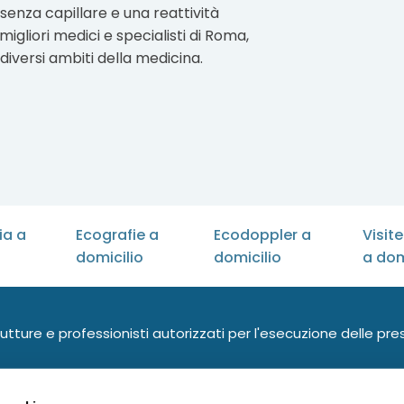
senza capillare e una reattività
gliori medici e specialisti di Roma,
versi ambiti della medicina.
ia a
Ecografie a
Ecodoppler a
Visit
domicilio
domicilio
a dom
utture e professionisti autorizzati per l'esecuzione delle pre
Pasteri Medica S.r.l.