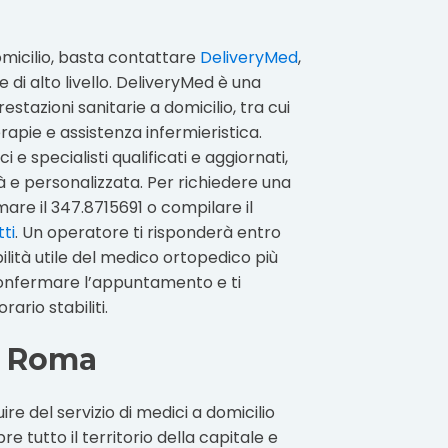
omicilio, basta contattare
DeliveryMed
,
e di alto livello. DeliveryMed è una
tazioni sanitarie a domicilio, tra cui
erapie e assistenza infermieristica.
 e specialisti qualificati e aggiornati,
à e personalizzata. Per richiedere una
mare il 347.8715691 o compilare il
ti
. Un operatore ti risponderà entro
bilità utile del medico ortopedico più
 confermare l’appuntamento e ti
ario stabiliti.
a Roma
ire del servizio di medici a domicilio
 tutto il territorio della capitale e