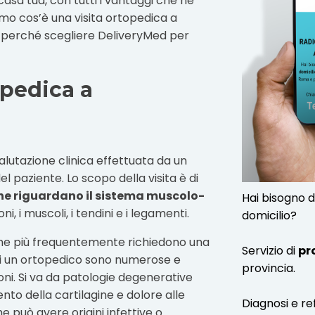
asa tua, con tutti i vantaggi che ne
emo cos’è una visita ortopedica a
 e perché scegliere DeliveryMed per
opedica a
alutazione clinica effettuata da un
 paziente. Lo scopo della visita è di
he riguardano il sistema muscolo-
Hai bisogno d
oni, i muscoli, i tendini e i legamenti.
domicilio?
he più frequentemente richiedono una
Servizio di
pr
e di un ortopedico sono numerose e
provincia.
oni. Si va da patologie degenerative
to della cartilagine e dolore alle
Diagnosi e re
he può avere origini infettive o