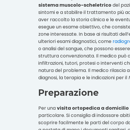
sistema muscolo-scheletrico
del pazi
sintomi e a stabilire il trattamento più 
aver raccolto la storia clinica e le event
esegue un esame obiettivo, che consiste
zone interessate. In base ai risultati del
ulteriori esami diagnostici, come
radiogr
o analisi del sangue, che possono essere
struttura convenzionata. Il medico può a
infiltrazioni, tutori, protesi o interventi 
natura del problema. Il medico rilascia 
diagnosi, la terapia e le indicazioni per il
Preparazione
Per una
visita ortopedica a domicilio
particolare. Si consiglia di indossare ab
scoprire facilmente le parti del corpo d
a portata di mano i documenti sanitari, c