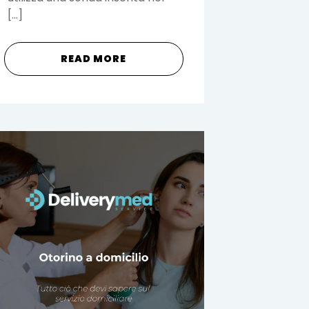
[…]
READ MORE